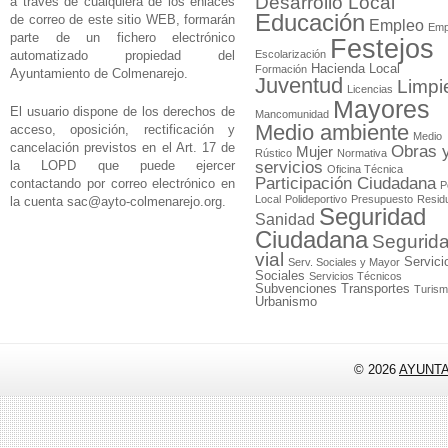
Desarrollo Local
a través de cualquiera de los enlaces
Educación
de correo de este sitio WEB, formarán
Empleo
Emp
parte de un fichero electrónico
Festejos
automatizado propiedad del
Escolarización
Hacienda Local
Formación
Ayuntamiento de Colmenarejo.
Juventud
Limpi
Licencias
Mayores
El usuario dispone de los derechos de
Mancomunidad
Medio ambiente
acceso, oposición, rectificación y
Medio
cancelación previstos en el Art. 17 de
Obras 
Mujer
Rústico
Normativa
la LOPD que puede ejercer
servicios
Oficina Técnica
Participación Ciudadana
contactando por correo electrónico en
P
Local
Polideportivo
Presupuesto
Resid
la cuenta
sac@ayto-colmenarejo.org
.
Seguridad
Sanidad
Ciudadana
Segurid
vial
Servici
Serv. Sociales y Mayor
Sociales
Servicios Técnicos
Subvenciones
Transportes
Turis
Urbanismo
© 2026
AYUNT