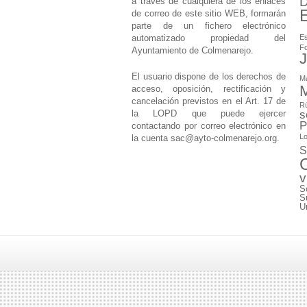
D
a través de cualquiera de los enlaces
de correo de este sitio WEB, formarán
parte de un fichero electrónico
automatizado propiedad del
Es
F
Ayuntamiento de Colmenarejo.
J
El usuario dispone de los derechos de
M
M
acceso, oposición, rectificación y
cancelación previstos en el Art. 17 de
Rú
la LOPD que puede ejercer
s
P
contactando por correo electrónico en
Lo
la cuenta
sac@ayto-colmenarejo.org
.
S
v
S
S
U