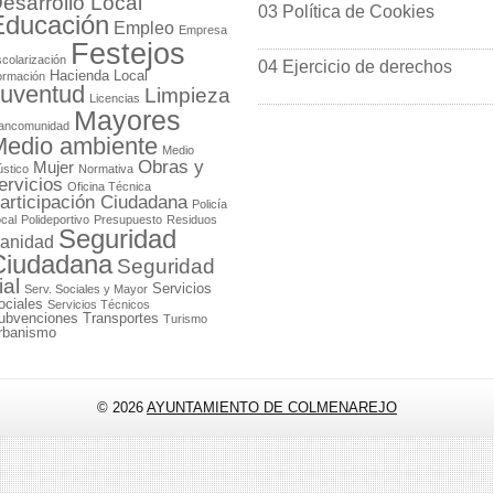
esarrollo Local
03 Política de Cookies
Educación
Empleo
Empresa
Festejos
colarización
04 Ejercicio de derechos
Hacienda Local
ormación
uventud
Limpieza
Licencias
Mayores
ancomunidad
edio ambiente
Medio
Obras y
Mujer
stico
Normativa
ervicios
Oficina Técnica
articipación Ciudadana
Policía
cal
Polideportivo
Presupuesto
Residuos
Seguridad
anidad
Ciudadana
Seguridad
ial
Servicios
Serv. Sociales y Mayor
ociales
Servicios Técnicos
ubvenciones
Transportes
Turismo
rbanismo
© 2026
AYUNTAMIENTO DE COLMENAREJO