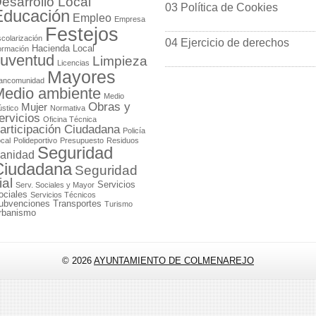
esarrollo Local
03 Política de Cookies
Educación
Empleo
Empresa
Festejos
colarización
04 Ejercicio de derechos
Hacienda Local
ormación
uventud
Limpieza
Licencias
Mayores
ancomunidad
edio ambiente
Medio
Obras y
Mujer
stico
Normativa
ervicios
Oficina Técnica
articipación Ciudadana
Policía
cal
Polideportivo
Presupuesto
Residuos
Seguridad
anidad
Ciudadana
Seguridad
ial
Servicios
Serv. Sociales y Mayor
ociales
Servicios Técnicos
ubvenciones
Transportes
Turismo
rbanismo
© 2026
AYUNTAMIENTO DE COLMENAREJO