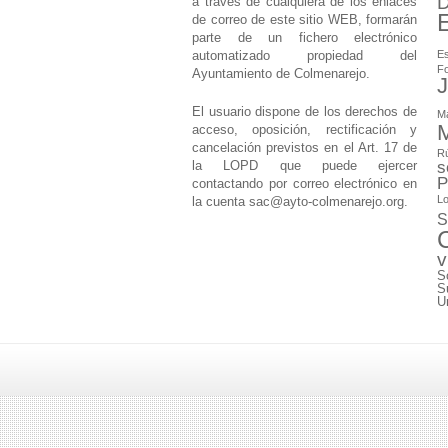
D
a través de cualquiera de los enlaces
de correo de este sitio WEB, formarán
parte de un fichero electrónico
automatizado propiedad del
Es
F
Ayuntamiento de Colmenarejo.
J
El usuario dispone de los derechos de
M
M
acceso, oposición, rectificación y
cancelación previstos en el Art. 17 de
Rú
la LOPD que puede ejercer
s
P
contactando por correo electrónico en
Lo
la cuenta
sac@ayto-colmenarejo.org
.
S
v
S
S
U