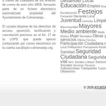
Desarrollo Local
a través de cualquiera de los enlaces
Educación
de correo de este sitio WEB, formarán
Empleo
Emp
parte de un fichero electrónico
Festejos
automatizado propiedad del
Escolarización
Hacienda Local
Formación
Ayuntamiento de Colmenarejo.
Juventud
Limpi
Licencias
Mayores
El usuario dispone de los derechos de
Mancomunidad
Medio ambiente
acceso, oposición, rectificación y
Medio
cancelación previstos en el Art. 17 de
Obras 
Mujer
Rústico
Normativa
la LOPD que puede ejercer
servicios
Oficina Técnica
Participación Ciudadana
contactando por correo electrónico en
P
Local
Polideportivo
Presupuesto
Resid
la cuenta
sac@ayto-colmenarejo.org
.
Seguridad
Sanidad
Ciudadana
Segurid
vial
Servici
Serv. Sociales y Mayor
Sociales
Servicios Técnicos
Subvenciones
Transportes
Turis
Urbanismo
© 2026
AYUNT