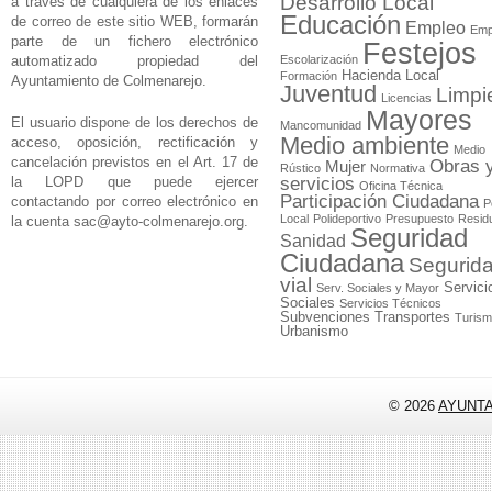
Desarrollo Local
a través de cualquiera de los enlaces
Educación
de correo de este sitio WEB, formarán
Empleo
Emp
parte de un fichero electrónico
Festejos
automatizado propiedad del
Escolarización
Hacienda Local
Formación
Ayuntamiento de Colmenarejo.
Juventud
Limpi
Licencias
Mayores
El usuario dispone de los derechos de
Mancomunidad
Medio ambiente
acceso, oposición, rectificación y
Medio
cancelación previstos en el Art. 17 de
Obras 
Mujer
Rústico
Normativa
la LOPD que puede ejercer
servicios
Oficina Técnica
Participación Ciudadana
contactando por correo electrónico en
P
Local
Polideportivo
Presupuesto
Resid
la cuenta
sac@ayto-colmenarejo.org
.
Seguridad
Sanidad
Ciudadana
Segurid
vial
Servici
Serv. Sociales y Mayor
Sociales
Servicios Técnicos
Subvenciones
Transportes
Turis
Urbanismo
© 2026
AYUNT