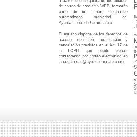
D
a través de cualquiera de los enlaces
de correo de este sitio WEB, formarán
parte de un fichero electrónico
automatizado propiedad del
Es
F
Ayuntamiento de Colmenarejo.
J
El usuario dispone de los derechos de
M
M
acceso, oposición, rectificación y
cancelación previstos en el Art. 17 de
Rú
la LOPD que puede ejercer
s
P
contactando por correo electrónico en
Lo
la cuenta
sac@ayto-colmenarejo.org
.
S
v
S
S
U