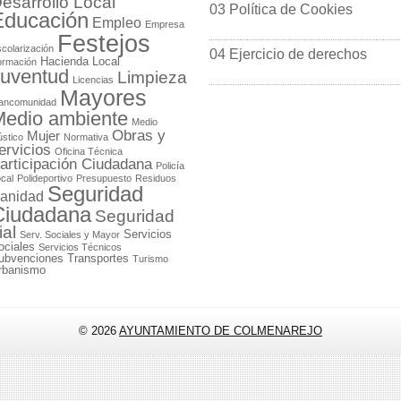
esarrollo Local
03 Política de Cookies
Educación
Empleo
Empresa
Festejos
colarización
04 Ejercicio de derechos
Hacienda Local
ormación
uventud
Limpieza
Licencias
Mayores
ancomunidad
edio ambiente
Medio
Obras y
Mujer
stico
Normativa
ervicios
Oficina Técnica
articipación Ciudadana
Policía
cal
Polideportivo
Presupuesto
Residuos
Seguridad
anidad
Ciudadana
Seguridad
ial
Servicios
Serv. Sociales y Mayor
ociales
Servicios Técnicos
ubvenciones
Transportes
Turismo
rbanismo
© 2026
AYUNTAMIENTO DE COLMENAREJO