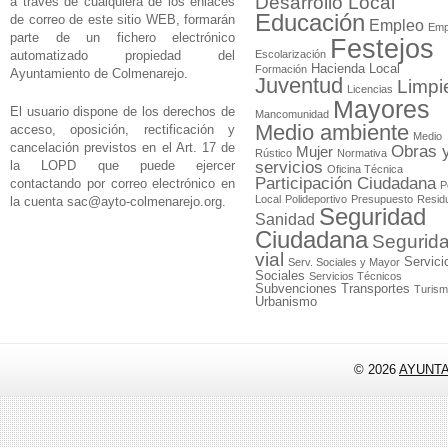
Desarrollo Local
a través de cualquiera de los enlaces
Educación
de correo de este sitio WEB, formarán
Empleo
Emp
parte de un fichero electrónico
Festejos
automatizado propiedad del
Escolarización
Hacienda Local
Formación
Ayuntamiento de Colmenarejo.
Juventud
Limpi
Licencias
Mayores
El usuario dispone de los derechos de
Mancomunidad
Medio ambiente
acceso, oposición, rectificación y
Medio
cancelación previstos en el Art. 17 de
Obras 
Mujer
Rústico
Normativa
la LOPD que puede ejercer
servicios
Oficina Técnica
Participación Ciudadana
contactando por correo electrónico en
P
Local
Polideportivo
Presupuesto
Resid
la cuenta
sac@ayto-colmenarejo.org
.
Seguridad
Sanidad
Ciudadana
Segurid
vial
Servici
Serv. Sociales y Mayor
Sociales
Servicios Técnicos
Subvenciones
Transportes
Turis
Urbanismo
© 2026
AYUNT