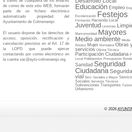
Desarrollo Local
a través de cualquiera de los enlaces
Educación
de correo de este sitio WEB, formarán
Empleo
Emp
parte de un fichero electrónico
Festejos
automatizado propiedad del
Escolarización
Hacienda Local
Formación
Ayuntamiento de Colmenarejo.
Juventud
Limpi
Licencias
Mayores
El usuario dispone de los derechos de
Mancomunidad
Medio ambiente
acceso, oposición, rectificación y
Medio
cancelación previstos en el Art. 17 de
Obras 
Mujer
Rústico
Normativa
la LOPD que puede ejercer
servicios
Oficina Técnica
Participación Ciudadana
contactando por correo electrónico en
P
Local
Polideportivo
Presupuesto
Resid
la cuenta
sac@ayto-colmenarejo.org
.
Seguridad
Sanidad
Ciudadana
Segurid
vial
Servici
Serv. Sociales y Mayor
Sociales
Servicios Técnicos
Subvenciones
Transportes
Turis
Urbanismo
© 2026
AYUNT