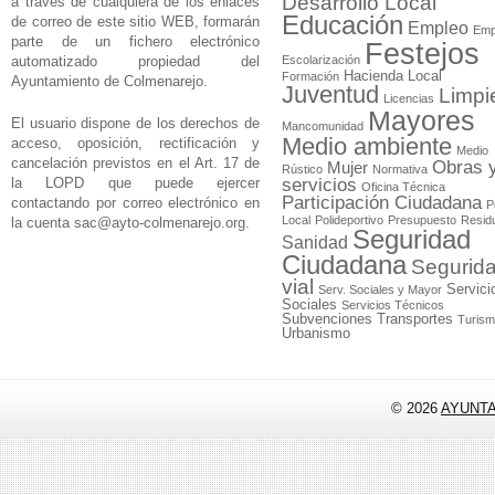
Desarrollo Local
a través de cualquiera de los enlaces
Educación
de correo de este sitio WEB, formarán
Empleo
Emp
parte de un fichero electrónico
Festejos
automatizado propiedad del
Escolarización
Hacienda Local
Formación
Ayuntamiento de Colmenarejo.
Juventud
Limpi
Licencias
Mayores
El usuario dispone de los derechos de
Mancomunidad
Medio ambiente
acceso, oposición, rectificación y
Medio
cancelación previstos en el Art. 17 de
Obras 
Mujer
Rústico
Normativa
la LOPD que puede ejercer
servicios
Oficina Técnica
Participación Ciudadana
contactando por correo electrónico en
P
Local
Polideportivo
Presupuesto
Resid
la cuenta
sac@ayto-colmenarejo.org
.
Seguridad
Sanidad
Ciudadana
Segurid
vial
Servici
Serv. Sociales y Mayor
Sociales
Servicios Técnicos
Subvenciones
Transportes
Turis
Urbanismo
© 2026
AYUNT