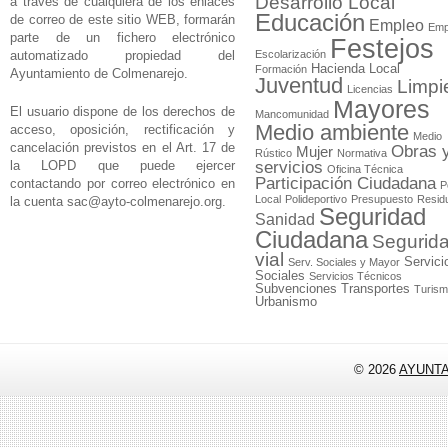
Desarrollo Local
a través de cualquiera de los enlaces
Educación
de correo de este sitio WEB, formarán
Empleo
Emp
parte de un fichero electrónico
Festejos
automatizado propiedad del
Escolarización
Hacienda Local
Formación
Ayuntamiento de Colmenarejo.
Juventud
Limpi
Licencias
Mayores
El usuario dispone de los derechos de
Mancomunidad
Medio ambiente
acceso, oposición, rectificación y
Medio
cancelación previstos en el Art. 17 de
Obras 
Mujer
Rústico
Normativa
la LOPD que puede ejercer
servicios
Oficina Técnica
Participación Ciudadana
contactando por correo electrónico en
P
Local
Polideportivo
Presupuesto
Resid
la cuenta
sac@ayto-colmenarejo.org
.
Seguridad
Sanidad
Ciudadana
Segurid
vial
Servici
Serv. Sociales y Mayor
Sociales
Servicios Técnicos
Subvenciones
Transportes
Turis
Urbanismo
© 2026
AYUNT