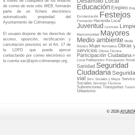
Desarrollo Local
a través de cualquiera de los enlaces
Educación
de correo de este sitio WEB, formarán
Empleo
Emp
parte de un fichero electrónico
Festejos
automatizado propiedad del
Escolarización
Hacienda Local
Formación
Ayuntamiento de Colmenarejo.
Juventud
Limpi
Licencias
Mayores
El usuario dispone de los derechos de
Mancomunidad
Medio ambiente
acceso, oposición, rectificación y
Medio
cancelación previstos en el Art. 17 de
Obras 
Mujer
Rústico
Normativa
la LOPD que puede ejercer
servicios
Oficina Técnica
Participación Ciudadana
contactando por correo electrónico en
P
Local
Polideportivo
Presupuesto
Resid
la cuenta
sac@ayto-colmenarejo.org
.
Seguridad
Sanidad
Ciudadana
Segurid
vial
Servici
Serv. Sociales y Mayor
Sociales
Servicios Técnicos
Subvenciones
Transportes
Turis
Urbanismo
© 2026
AYUNT