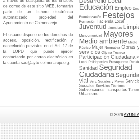
Desarrollo Local
a través de cualquiera de los enlaces
Educación
de correo de este sitio WEB, formarán
Empleo
Emp
parte de un fichero electrónico
Festejos
automatizado propiedad del
Escolarización
Hacienda Local
Formación
Ayuntamiento de Colmenarejo.
Juventud
Limpi
Licencias
Mayores
El usuario dispone de los derechos de
Mancomunidad
Medio ambiente
acceso, oposición, rectificación y
Medio
cancelación previstos en el Art. 17 de
Obras 
Mujer
Rústico
Normativa
la LOPD que puede ejercer
servicios
Oficina Técnica
Participación Ciudadana
contactando por correo electrónico en
P
Local
Polideportivo
Presupuesto
Resid
la cuenta
sac@ayto-colmenarejo.org
.
Seguridad
Sanidad
Ciudadana
Segurid
vial
Servici
Serv. Sociales y Mayor
Sociales
Servicios Técnicos
Subvenciones
Transportes
Turis
Urbanismo
© 2026
AYUNT