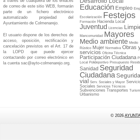
Desarrollo Local
a través de cualquiera de los enlaces
Educación
de correo de este sitio WEB, formarán
Empleo
Emp
parte de un fichero electrónico
Festejos
automatizado propiedad del
Escolarización
Hacienda Local
Formación
Ayuntamiento de Colmenarejo.
Juventud
Limpi
Licencias
Mayores
El usuario dispone de los derechos de
Mancomunidad
Medio ambiente
acceso, oposición, rectificación y
Medio
cancelación previstos en el Art. 17 de
Obras 
Mujer
Rústico
Normativa
la LOPD que puede ejercer
servicios
Oficina Técnica
Participación Ciudadana
contactando por correo electrónico en
P
Local
Polideportivo
Presupuesto
Resid
la cuenta
sac@ayto-colmenarejo.org
.
Seguridad
Sanidad
Ciudadana
Segurid
vial
Servici
Serv. Sociales y Mayor
Sociales
Servicios Técnicos
Subvenciones
Transportes
Turis
Urbanismo
© 2026
AYUNT