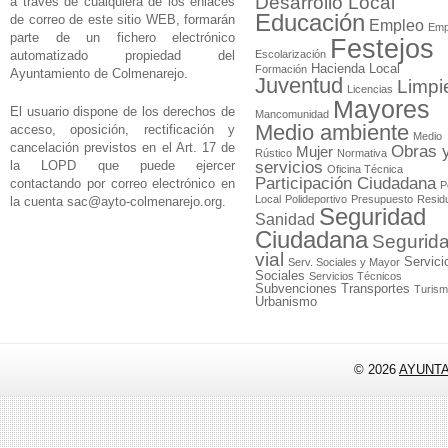
Desarrollo Local
a través de cualquiera de los enlaces
Educación
de correo de este sitio WEB, formarán
Empleo
Emp
parte de un fichero electrónico
Festejos
automatizado propiedad del
Escolarización
Hacienda Local
Formación
Ayuntamiento de Colmenarejo.
Juventud
Limpi
Licencias
Mayores
El usuario dispone de los derechos de
Mancomunidad
Medio ambiente
acceso, oposición, rectificación y
Medio
cancelación previstos en el Art. 17 de
Obras 
Mujer
Rústico
Normativa
la LOPD que puede ejercer
servicios
Oficina Técnica
Participación Ciudadana
contactando por correo electrónico en
P
Local
Polideportivo
Presupuesto
Resid
la cuenta
sac@ayto-colmenarejo.org
.
Seguridad
Sanidad
Ciudadana
Segurid
vial
Servici
Serv. Sociales y Mayor
Sociales
Servicios Técnicos
Subvenciones
Transportes
Turis
Urbanismo
© 2026
AYUNT