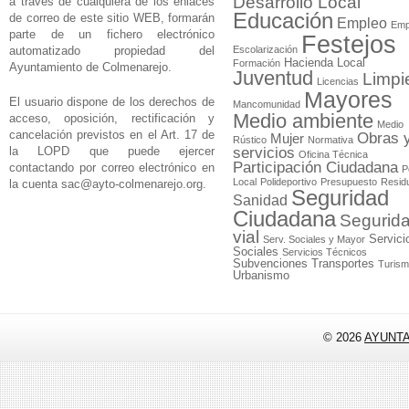
Desarrollo Local
a través de cualquiera de los enlaces
Educación
de correo de este sitio WEB, formarán
Empleo
Emp
parte de un fichero electrónico
Festejos
automatizado propiedad del
Escolarización
Hacienda Local
Formación
Ayuntamiento de Colmenarejo.
Juventud
Limpi
Licencias
Mayores
El usuario dispone de los derechos de
Mancomunidad
Medio ambiente
acceso, oposición, rectificación y
Medio
cancelación previstos en el Art. 17 de
Obras 
Mujer
Rústico
Normativa
la LOPD que puede ejercer
servicios
Oficina Técnica
Participación Ciudadana
contactando por correo electrónico en
P
Local
Polideportivo
Presupuesto
Resid
la cuenta
sac@ayto-colmenarejo.org
.
Seguridad
Sanidad
Ciudadana
Segurid
vial
Servici
Serv. Sociales y Mayor
Sociales
Servicios Técnicos
Subvenciones
Transportes
Turis
Urbanismo
© 2026
AYUNT