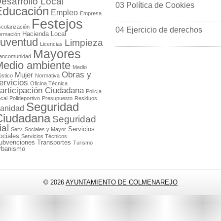
esarrollo Local
03 Política de Cookies
Educación
Empleo
Empresa
Festejos
colarización
04 Ejercicio de derechos
Hacienda Local
ormación
uventud
Limpieza
Licencias
Mayores
ancomunidad
edio ambiente
Medio
Obras y
Mujer
stico
Normativa
ervicios
Oficina Técnica
articipación Ciudadana
Policía
cal
Polideportivo
Presupuesto
Residuos
Seguridad
anidad
Ciudadana
Seguridad
ial
Servicios
Serv. Sociales y Mayor
ociales
Servicios Técnicos
ubvenciones
Transportes
Turismo
rbanismo
© 2026
AYUNTAMIENTO DE COLMENAREJO