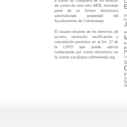
D
a través de cualquiera de los enlaces
de correo de este sitio WEB, formarán
parte de un fichero electrónico
automatizado propiedad del
Es
F
Ayuntamiento de Colmenarejo.
J
El usuario dispone de los derechos de
M
M
acceso, oposición, rectificación y
cancelación previstos en el Art. 17 de
Rú
la LOPD que puede ejercer
s
P
contactando por correo electrónico en
Lo
la cuenta
sac@ayto-colmenarejo.org
.
S
v
S
S
U