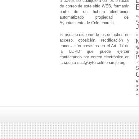
D
a través de cualquiera de los enlaces
de correo de este sitio WEB, formarán
parte de un fichero electrónico
automatizado propiedad del
Es
F
Ayuntamiento de Colmenarejo.
J
El usuario dispone de los derechos de
M
M
acceso, oposición, rectificación y
cancelación previstos en el Art. 17 de
Rú
la LOPD que puede ejercer
s
P
contactando por correo electrónico en
Lo
la cuenta
sac@ayto-colmenarejo.org
.
S
v
S
S
U