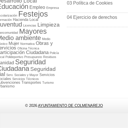
esarrollo Local
03 Política de Cookies
Educación
Empleo
Empresa
Festejos
colarización
04 Ejercicio de derechos
Hacienda Local
ormación
uventud
Limpieza
Licencias
Mayores
ancomunidad
edio ambiente
Medio
Obras y
Mujer
stico
Normativa
ervicios
Oficina Técnica
articipación Ciudadana
Policía
cal
Polideportivo
Presupuesto
Residuos
Seguridad
anidad
Ciudadana
Seguridad
ial
Servicios
Serv. Sociales y Mayor
ociales
Servicios Técnicos
ubvenciones
Transportes
Turismo
rbanismo
© 2026
AYUNTAMIENTO DE COLMENAREJO