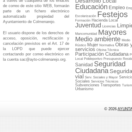
Desarrollo Local
a través de cualquiera de los enlaces
Educación
de correo de este sitio WEB, formarán
Empleo
Emp
parte de un fichero electrónico
Festejos
automatizado propiedad del
Escolarización
Hacienda Local
Formación
Ayuntamiento de Colmenarejo.
Juventud
Limpi
Licencias
Mayores
El usuario dispone de los derechos de
Mancomunidad
Medio ambiente
acceso, oposición, rectificación y
Medio
cancelación previstos en el Art. 17 de
Obras 
Mujer
Rústico
Normativa
la LOPD que puede ejercer
servicios
Oficina Técnica
Participación Ciudadana
contactando por correo electrónico en
P
Local
Polideportivo
Presupuesto
Resid
la cuenta
sac@ayto-colmenarejo.org
.
Seguridad
Sanidad
Ciudadana
Segurid
vial
Servici
Serv. Sociales y Mayor
Sociales
Servicios Técnicos
Subvenciones
Transportes
Turis
Urbanismo
© 2026
AYUNT