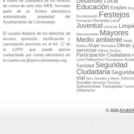
Desarrollo Local
a través de cualquiera de los enlaces
Educación
de correo de este sitio WEB, formarán
Empleo
Emp
parte de un fichero electrónico
Festejos
automatizado propiedad del
Escolarización
Hacienda Local
Formación
Ayuntamiento de Colmenarejo.
Juventud
Limpi
Licencias
Mayores
El usuario dispone de los derechos de
Mancomunidad
Medio ambiente
acceso, oposición, rectificación y
Medio
cancelación previstos en el Art. 17 de
Obras 
Mujer
Rústico
Normativa
la LOPD que puede ejercer
servicios
Oficina Técnica
Participación Ciudadana
contactando por correo electrónico en
P
Local
Polideportivo
Presupuesto
Resid
la cuenta
sac@ayto-colmenarejo.org
.
Seguridad
Sanidad
Ciudadana
Segurid
vial
Servici
Serv. Sociales y Mayor
Sociales
Servicios Técnicos
Subvenciones
Transportes
Turis
Urbanismo
© 2026
AYUNT