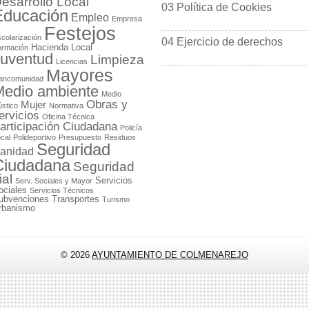
esarrollo Local
03 Política de Cookies
Educación
Empleo
Empresa
Festejos
colarización
04 Ejercicio de derechos
Hacienda Local
ormación
uventud
Limpieza
Licencias
Mayores
ancomunidad
edio ambiente
Medio
Obras y
Mujer
stico
Normativa
ervicios
Oficina Técnica
articipación Ciudadana
Policía
cal
Polideportivo
Presupuesto
Residuos
Seguridad
anidad
Ciudadana
Seguridad
ial
Servicios
Serv. Sociales y Mayor
ociales
Servicios Técnicos
ubvenciones
Transportes
Turismo
rbanismo
© 2026
AYUNTAMIENTO DE COLMENAREJO