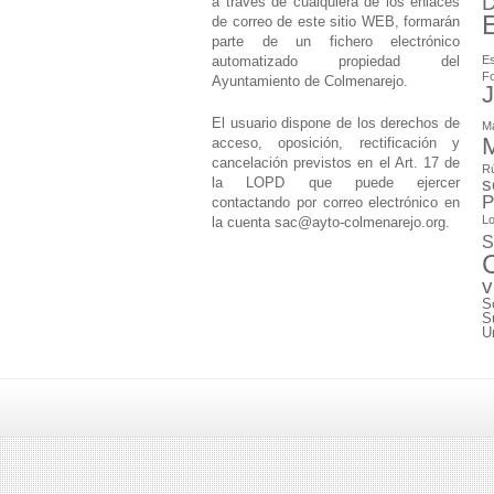
D
a través de cualquiera de los enlaces
de correo de este sitio WEB, formarán
parte de un fichero electrónico
automatizado propiedad del
Es
F
Ayuntamiento de Colmenarejo.
J
El usuario dispone de los derechos de
M
M
acceso, oposición, rectificación y
cancelación previstos en el Art. 17 de
Rú
la LOPD que puede ejercer
s
P
contactando por correo electrónico en
Lo
la cuenta
sac@ayto-colmenarejo.org
.
S
v
S
S
U