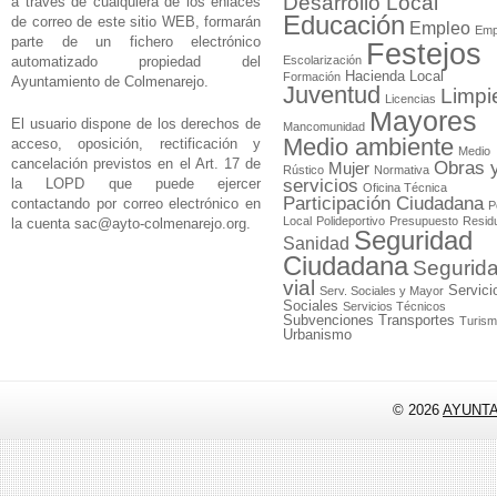
Desarrollo Local
a través de cualquiera de los enlaces
Educación
de correo de este sitio WEB, formarán
Empleo
Emp
parte de un fichero electrónico
Festejos
automatizado propiedad del
Escolarización
Hacienda Local
Formación
Ayuntamiento de Colmenarejo.
Juventud
Limpi
Licencias
Mayores
El usuario dispone de los derechos de
Mancomunidad
Medio ambiente
acceso, oposición, rectificación y
Medio
cancelación previstos en el Art. 17 de
Obras 
Mujer
Rústico
Normativa
la LOPD que puede ejercer
servicios
Oficina Técnica
Participación Ciudadana
contactando por correo electrónico en
P
Local
Polideportivo
Presupuesto
Resid
la cuenta
sac@ayto-colmenarejo.org
.
Seguridad
Sanidad
Ciudadana
Segurid
vial
Servici
Serv. Sociales y Mayor
Sociales
Servicios Técnicos
Subvenciones
Transportes
Turis
Urbanismo
© 2026
AYUNT