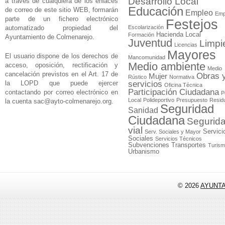
Desarrollo Local
a través de cualquiera de los enlaces
Educación
de correo de este sitio WEB, formarán
Empleo
Emp
parte de un fichero electrónico
Festejos
automatizado propiedad del
Escolarización
Hacienda Local
Formación
Ayuntamiento de Colmenarejo.
Juventud
Limpi
Licencias
Mayores
El usuario dispone de los derechos de
Mancomunidad
Medio ambiente
acceso, oposición, rectificación y
Medio
cancelación previstos en el Art. 17 de
Obras 
Mujer
Rústico
Normativa
la LOPD que puede ejercer
servicios
Oficina Técnica
Participación Ciudadana
contactando por correo electrónico en
P
Local
Polideportivo
Presupuesto
Resid
la cuenta
sac@ayto-colmenarejo.org
.
Seguridad
Sanidad
Ciudadana
Segurid
vial
Servici
Serv. Sociales y Mayor
Sociales
Servicios Técnicos
Subvenciones
Transportes
Turis
Urbanismo
© 2026
AYUNT