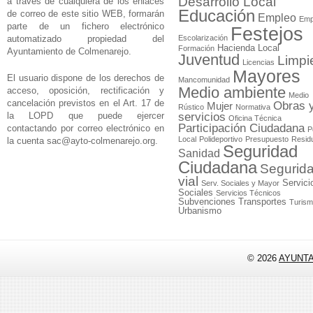
Desarrollo Local
a través de cualquiera de los enlaces
Educación
de correo de este sitio WEB, formarán
Empleo
Emp
parte de un fichero electrónico
Festejos
automatizado propiedad del
Escolarización
Hacienda Local
Formación
Ayuntamiento de Colmenarejo.
Juventud
Limpi
Licencias
Mayores
El usuario dispone de los derechos de
Mancomunidad
Medio ambiente
acceso, oposición, rectificación y
Medio
cancelación previstos en el Art. 17 de
Obras 
Mujer
Rústico
Normativa
la LOPD que puede ejercer
servicios
Oficina Técnica
Participación Ciudadana
contactando por correo electrónico en
P
Local
Polideportivo
Presupuesto
Resid
la cuenta
sac@ayto-colmenarejo.org
.
Seguridad
Sanidad
Ciudadana
Segurid
vial
Servici
Serv. Sociales y Mayor
Sociales
Servicios Técnicos
Subvenciones
Transportes
Turis
Urbanismo
© 2026
AYUNT