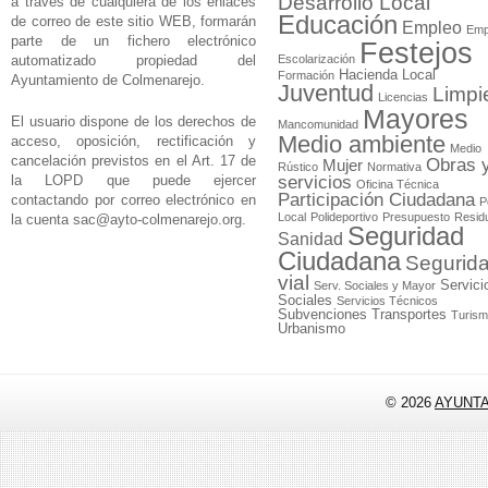
Desarrollo Local
a través de cualquiera de los enlaces
Educación
de correo de este sitio WEB, formarán
Empleo
Emp
parte de un fichero electrónico
Festejos
automatizado propiedad del
Escolarización
Hacienda Local
Formación
Ayuntamiento de Colmenarejo.
Juventud
Limpi
Licencias
Mayores
El usuario dispone de los derechos de
Mancomunidad
Medio ambiente
acceso, oposición, rectificación y
Medio
cancelación previstos en el Art. 17 de
Obras 
Mujer
Rústico
Normativa
la LOPD que puede ejercer
servicios
Oficina Técnica
Participación Ciudadana
contactando por correo electrónico en
P
Local
Polideportivo
Presupuesto
Resid
la cuenta
sac@ayto-colmenarejo.org
.
Seguridad
Sanidad
Ciudadana
Segurid
vial
Servici
Serv. Sociales y Mayor
Sociales
Servicios Técnicos
Subvenciones
Transportes
Turis
Urbanismo
© 2026
AYUNT