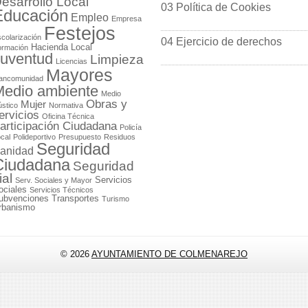
esarrollo Local
03 Política de Cookies
Educación
Empleo
Empresa
Festejos
colarización
04 Ejercicio de derechos
Hacienda Local
ormación
uventud
Limpieza
Licencias
Mayores
ancomunidad
edio ambiente
Medio
Obras y
Mujer
stico
Normativa
ervicios
Oficina Técnica
articipación Ciudadana
Policía
cal
Polideportivo
Presupuesto
Residuos
Seguridad
anidad
Ciudadana
Seguridad
ial
Servicios
Serv. Sociales y Mayor
ociales
Servicios Técnicos
ubvenciones
Transportes
Turismo
rbanismo
© 2026
AYUNTAMIENTO DE COLMENAREJO