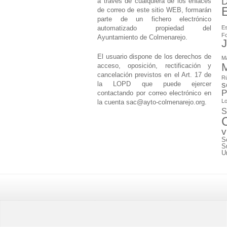
D
a través de cualquiera de los enlaces
de correo de este sitio WEB, formarán
parte de un fichero electrónico
automatizado propiedad del
Es
F
Ayuntamiento de Colmenarejo.
J
El usuario dispone de los derechos de
M
M
acceso, oposición, rectificación y
cancelación previstos en el Art. 17 de
Rú
la LOPD que puede ejercer
s
P
contactando por correo electrónico en
Lo
la cuenta
sac@ayto-colmenarejo.org
.
S
v
S
S
U