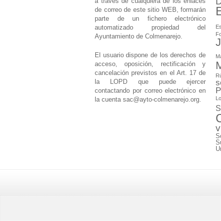
D
a través de cualquiera de los enlaces
de correo de este sitio WEB, formarán
parte de un fichero electrónico
automatizado propiedad del
Es
F
Ayuntamiento de Colmenarejo.
J
El usuario dispone de los derechos de
M
M
acceso, oposición, rectificación y
cancelación previstos en el Art. 17 de
Rú
la LOPD que puede ejercer
s
P
contactando por correo electrónico en
Lo
la cuenta
sac@ayto-colmenarejo.org
.
S
v
S
S
U