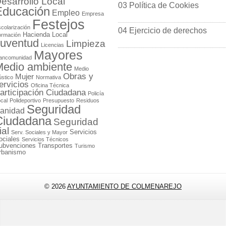
esarrollo Local
03 Política de Cookies
Educación
Empleo
Empresa
Festejos
colarización
04 Ejercicio de derechos
Hacienda Local
ormación
uventud
Limpieza
Licencias
Mayores
ancomunidad
edio ambiente
Medio
Obras y
Mujer
stico
Normativa
ervicios
Oficina Técnica
articipación Ciudadana
Policía
cal
Polideportivo
Presupuesto
Residuos
Seguridad
anidad
Ciudadana
Seguridad
ial
Servicios
Serv. Sociales y Mayor
ociales
Servicios Técnicos
ubvenciones
Transportes
Turismo
rbanismo
© 2026
AYUNTAMIENTO DE COLMENAREJO