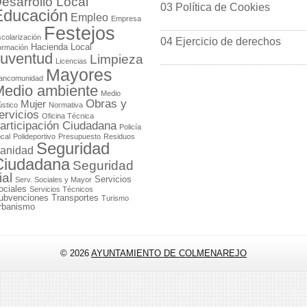
esarrollo Local
03 Política de Cookies
Educación
Empleo
Empresa
Festejos
colarización
04 Ejercicio de derechos
Hacienda Local
ormación
uventud
Limpieza
Licencias
Mayores
ancomunidad
edio ambiente
Medio
Obras y
Mujer
stico
Normativa
ervicios
Oficina Técnica
articipación Ciudadana
Policía
cal
Polideportivo
Presupuesto
Residuos
Seguridad
anidad
Ciudadana
Seguridad
ial
Servicios
Serv. Sociales y Mayor
ociales
Servicios Técnicos
ubvenciones
Transportes
Turismo
rbanismo
© 2026
AYUNTAMIENTO DE COLMENAREJO