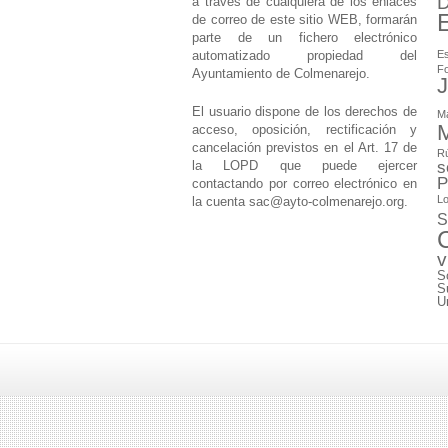
D
a través de cualquiera de los enlaces
de correo de este sitio WEB, formarán
parte de un fichero electrónico
automatizado propiedad del
Es
F
Ayuntamiento de Colmenarejo.
J
El usuario dispone de los derechos de
M
M
acceso, oposición, rectificación y
cancelación previstos en el Art. 17 de
Rú
la LOPD que puede ejercer
s
P
contactando por correo electrónico en
Lo
la cuenta
sac@ayto-colmenarejo.org
.
S
v
S
S
U