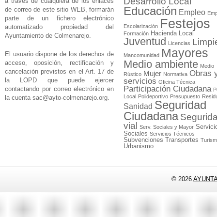
Desarrollo Local
a través de cualquiera de los enlaces
Educación
de correo de este sitio WEB, formarán
Empleo
Emp
parte de un fichero electrónico
Festejos
automatizado propiedad del
Escolarización
Hacienda Local
Formación
Ayuntamiento de Colmenarejo.
Juventud
Limpi
Licencias
Mayores
El usuario dispone de los derechos de
Mancomunidad
Medio ambiente
acceso, oposición, rectificación y
Medio
cancelación previstos en el Art. 17 de
Obras 
Mujer
Rústico
Normativa
la LOPD que puede ejercer
servicios
Oficina Técnica
Participación Ciudadana
contactando por correo electrónico en
P
Local
Polideportivo
Presupuesto
Resid
la cuenta
sac@ayto-colmenarejo.org
.
Seguridad
Sanidad
Ciudadana
Segurid
vial
Servici
Serv. Sociales y Mayor
Sociales
Servicios Técnicos
Subvenciones
Transportes
Turis
Urbanismo
© 2026
AYUNT