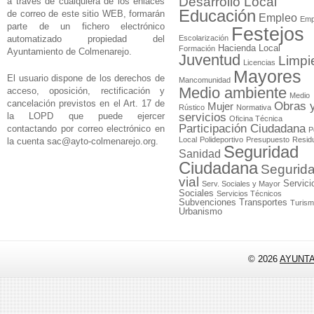
Desarrollo Local
a través de cualquiera de los enlaces
Educación
de correo de este sitio WEB, formarán
Empleo
Emp
parte de un fichero electrónico
Festejos
automatizado propiedad del
Escolarización
Hacienda Local
Formación
Ayuntamiento de Colmenarejo.
Juventud
Limpi
Licencias
Mayores
El usuario dispone de los derechos de
Mancomunidad
Medio ambiente
acceso, oposición, rectificación y
Medio
cancelación previstos en el Art. 17 de
Obras 
Mujer
Rústico
Normativa
la LOPD que puede ejercer
servicios
Oficina Técnica
Participación Ciudadana
contactando por correo electrónico en
P
Local
Polideportivo
Presupuesto
Resid
la cuenta
sac@ayto-colmenarejo.org
.
Seguridad
Sanidad
Ciudadana
Segurid
vial
Servici
Serv. Sociales y Mayor
Sociales
Servicios Técnicos
Subvenciones
Transportes
Turis
Urbanismo
© 2026
AYUNT