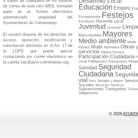
Desarrollo Local
a través de cualquiera de los enlaces
Educación
de correo de este sitio WEB, formarán
Empleo
Emp
parte de un fichero electrónico
Festejos
automatizado propiedad del
Escolarización
Hacienda Local
Formación
Ayuntamiento de Colmenarejo.
Juventud
Limpi
Licencias
Mayores
El usuario dispone de los derechos de
Mancomunidad
Medio ambiente
acceso, oposición, rectificación y
Medio
cancelación previstos en el Art. 17 de
Obras 
Mujer
Rústico
Normativa
la LOPD que puede ejercer
servicios
Oficina Técnica
Participación Ciudadana
contactando por correo electrónico en
P
Local
Polideportivo
Presupuesto
Resid
la cuenta
sac@ayto-colmenarejo.org
.
Seguridad
Sanidad
Ciudadana
Segurid
vial
Servici
Serv. Sociales y Mayor
Sociales
Servicios Técnicos
Subvenciones
Transportes
Turis
Urbanismo
© 2026
AYUNT