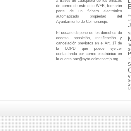
D
a través de cualquiera de los enlaces
de correo de este sitio WEB, formarán
parte de un fichero electrónico
automatizado propiedad del
Es
F
Ayuntamiento de Colmenarejo.
J
El usuario dispone de los derechos de
M
M
acceso, oposición, rectificación y
cancelación previstos en el Art. 17 de
Rú
la LOPD que puede ejercer
s
P
contactando por correo electrónico en
Lo
la cuenta
sac@ayto-colmenarejo.org
.
S
v
S
S
U