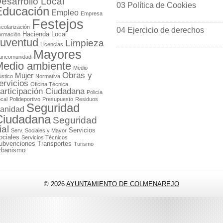
esarrollo Local
03 Política de Cookies
Educación
Empleo
Empresa
Festejos
colarización
04 Ejercicio de derechos
Hacienda Local
ormación
uventud
Limpieza
Licencias
Mayores
ancomunidad
edio ambiente
Medio
Obras y
Mujer
stico
Normativa
ervicios
Oficina Técnica
articipación Ciudadana
Policía
cal
Polideportivo
Presupuesto
Residuos
Seguridad
anidad
Ciudadana
Seguridad
ial
Servicios
Serv. Sociales y Mayor
ociales
Servicios Técnicos
ubvenciones
Transportes
Turismo
rbanismo
© 2026
AYUNTAMIENTO DE COLMENAREJO