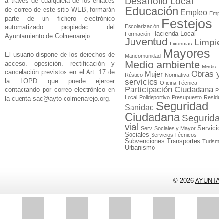
Desarrollo Local
a través de cualquiera de los enlaces
Educación
de correo de este sitio WEB, formarán
Empleo
Emp
parte de un fichero electrónico
Festejos
automatizado propiedad del
Escolarización
Hacienda Local
Formación
Ayuntamiento de Colmenarejo.
Juventud
Limpi
Licencias
Mayores
El usuario dispone de los derechos de
Mancomunidad
Medio ambiente
acceso, oposición, rectificación y
Medio
cancelación previstos en el Art. 17 de
Obras 
Mujer
Rústico
Normativa
la LOPD que puede ejercer
servicios
Oficina Técnica
Participación Ciudadana
contactando por correo electrónico en
P
Local
Polideportivo
Presupuesto
Resid
la cuenta
sac@ayto-colmenarejo.org
.
Seguridad
Sanidad
Ciudadana
Segurid
vial
Servici
Serv. Sociales y Mayor
Sociales
Servicios Técnicos
Subvenciones
Transportes
Turis
Urbanismo
© 2026
AYUNT