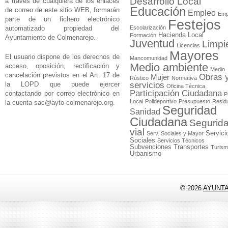
Desarrollo Local
a través de cualquiera de los enlaces
Educación
de correo de este sitio WEB, formarán
Empleo
Emp
parte de un fichero electrónico
Festejos
automatizado propiedad del
Escolarización
Hacienda Local
Formación
Ayuntamiento de Colmenarejo.
Juventud
Limpi
Licencias
Mayores
El usuario dispone de los derechos de
Mancomunidad
Medio ambiente
acceso, oposición, rectificación y
Medio
cancelación previstos en el Art. 17 de
Obras 
Mujer
Rústico
Normativa
la LOPD que puede ejercer
servicios
Oficina Técnica
Participación Ciudadana
contactando por correo electrónico en
P
Local
Polideportivo
Presupuesto
Resid
la cuenta
sac@ayto-colmenarejo.org
.
Seguridad
Sanidad
Ciudadana
Segurid
vial
Servici
Serv. Sociales y Mayor
Sociales
Servicios Técnicos
Subvenciones
Transportes
Turis
Urbanismo
© 2026
AYUNT