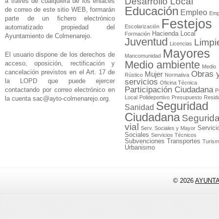
Desarrollo Local
a través de cualquiera de los enlaces
Educación
de correo de este sitio WEB, formarán
Empleo
Emp
parte de un fichero electrónico
Festejos
automatizado propiedad del
Escolarización
Hacienda Local
Formación
Ayuntamiento de Colmenarejo.
Juventud
Limpi
Licencias
Mayores
El usuario dispone de los derechos de
Mancomunidad
Medio ambiente
acceso, oposición, rectificación y
Medio
cancelación previstos en el Art. 17 de
Obras 
Mujer
Rústico
Normativa
la LOPD que puede ejercer
servicios
Oficina Técnica
Participación Ciudadana
contactando por correo electrónico en
P
Local
Polideportivo
Presupuesto
Resid
la cuenta
sac@ayto-colmenarejo.org
.
Seguridad
Sanidad
Ciudadana
Segurid
vial
Servici
Serv. Sociales y Mayor
Sociales
Servicios Técnicos
Subvenciones
Transportes
Turis
Urbanismo
© 2026
AYUNT