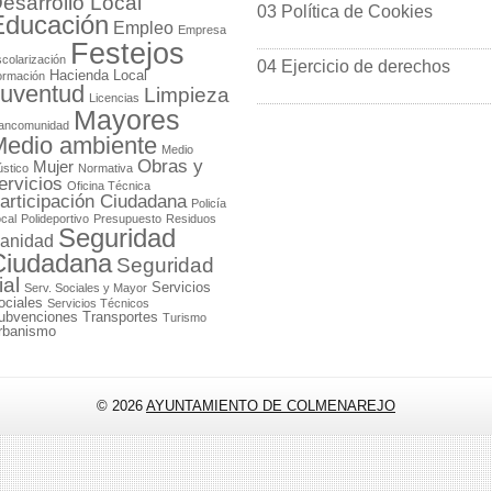
esarrollo Local
03 Política de Cookies
Educación
Empleo
Empresa
Festejos
colarización
04 Ejercicio de derechos
Hacienda Local
ormación
uventud
Limpieza
Licencias
Mayores
ancomunidad
edio ambiente
Medio
Obras y
Mujer
stico
Normativa
ervicios
Oficina Técnica
articipación Ciudadana
Policía
cal
Polideportivo
Presupuesto
Residuos
Seguridad
anidad
Ciudadana
Seguridad
ial
Servicios
Serv. Sociales y Mayor
ociales
Servicios Técnicos
ubvenciones
Transportes
Turismo
rbanismo
© 2026
AYUNTAMIENTO DE COLMENAREJO