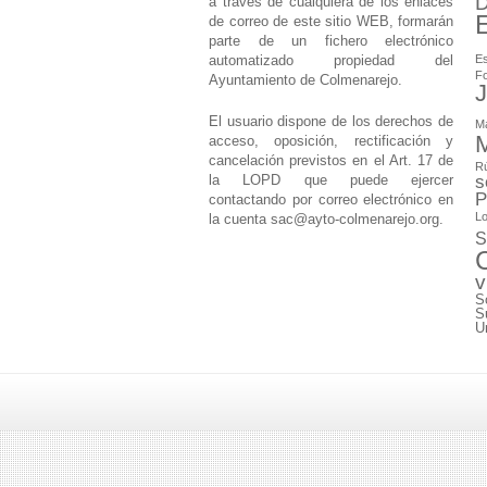
D
a través de cualquiera de los enlaces
de correo de este sitio WEB, formarán
parte de un fichero electrónico
automatizado propiedad del
Es
F
Ayuntamiento de Colmenarejo.
J
El usuario dispone de los derechos de
M
M
acceso, oposición, rectificación y
cancelación previstos en el Art. 17 de
Rú
la LOPD que puede ejercer
s
P
contactando por correo electrónico en
Lo
la cuenta
sac@ayto-colmenarejo.org
.
S
v
S
S
U