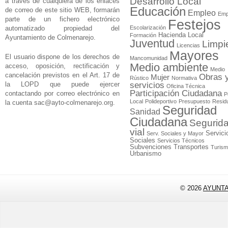
Desarrollo Local
a través de cualquiera de los enlaces
Educación
de correo de este sitio WEB, formarán
Empleo
Emp
parte de un fichero electrónico
Festejos
automatizado propiedad del
Escolarización
Hacienda Local
Formación
Ayuntamiento de Colmenarejo.
Juventud
Limpi
Licencias
Mayores
El usuario dispone de los derechos de
Mancomunidad
Medio ambiente
acceso, oposición, rectificación y
Medio
cancelación previstos en el Art. 17 de
Obras 
Mujer
Rústico
Normativa
la LOPD que puede ejercer
servicios
Oficina Técnica
Participación Ciudadana
contactando por correo electrónico en
P
Local
Polideportivo
Presupuesto
Resid
la cuenta
sac@ayto-colmenarejo.org
.
Seguridad
Sanidad
Ciudadana
Segurid
vial
Servici
Serv. Sociales y Mayor
Sociales
Servicios Técnicos
Subvenciones
Transportes
Turis
Urbanismo
© 2026
AYUNT