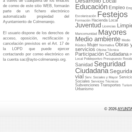
Desarrollo Local
a través de cualquiera de los enlaces
Educación
de correo de este sitio WEB, formarán
Empleo
Emp
parte de un fichero electrónico
Festejos
automatizado propiedad del
Escolarización
Hacienda Local
Formación
Ayuntamiento de Colmenarejo.
Juventud
Limpi
Licencias
Mayores
El usuario dispone de los derechos de
Mancomunidad
Medio ambiente
acceso, oposición, rectificación y
Medio
cancelación previstos en el Art. 17 de
Obras 
Mujer
Rústico
Normativa
la LOPD que puede ejercer
servicios
Oficina Técnica
Participación Ciudadana
contactando por correo electrónico en
P
Local
Polideportivo
Presupuesto
Resid
la cuenta
sac@ayto-colmenarejo.org
.
Seguridad
Sanidad
Ciudadana
Segurid
vial
Servici
Serv. Sociales y Mayor
Sociales
Servicios Técnicos
Subvenciones
Transportes
Turis
Urbanismo
© 2026
AYUNT