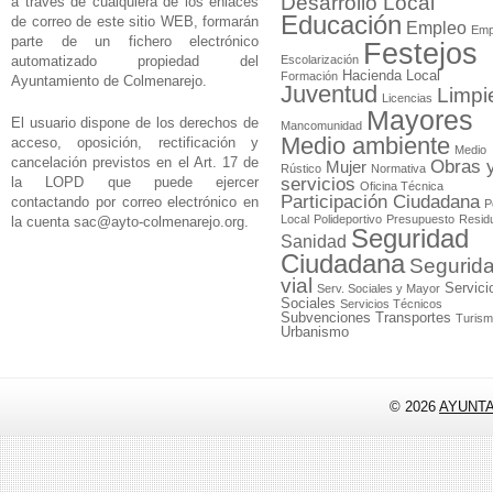
Desarrollo Local
a través de cualquiera de los enlaces
Educación
de correo de este sitio WEB, formarán
Empleo
Emp
parte de un fichero electrónico
Festejos
automatizado propiedad del
Escolarización
Hacienda Local
Formación
Ayuntamiento de Colmenarejo.
Juventud
Limpi
Licencias
Mayores
El usuario dispone de los derechos de
Mancomunidad
Medio ambiente
acceso, oposición, rectificación y
Medio
cancelación previstos en el Art. 17 de
Obras 
Mujer
Rústico
Normativa
la LOPD que puede ejercer
servicios
Oficina Técnica
Participación Ciudadana
contactando por correo electrónico en
P
Local
Polideportivo
Presupuesto
Resid
la cuenta
sac@ayto-colmenarejo.org
.
Seguridad
Sanidad
Ciudadana
Segurid
vial
Servici
Serv. Sociales y Mayor
Sociales
Servicios Técnicos
Subvenciones
Transportes
Turis
Urbanismo
© 2026
AYUNT