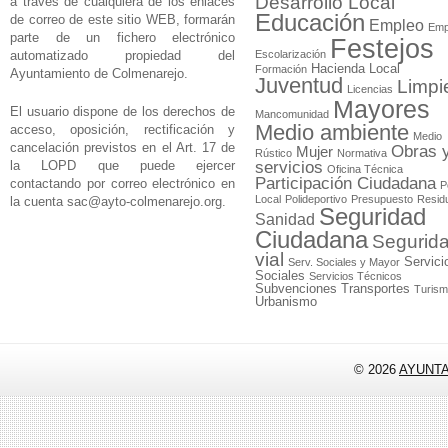
Desarrollo Local
a través de cualquiera de los enlaces
Educación
de correo de este sitio WEB, formarán
Empleo
Emp
parte de un fichero electrónico
Festejos
automatizado propiedad del
Escolarización
Hacienda Local
Formación
Ayuntamiento de Colmenarejo.
Juventud
Limpi
Licencias
Mayores
El usuario dispone de los derechos de
Mancomunidad
Medio ambiente
acceso, oposición, rectificación y
Medio
cancelación previstos en el Art. 17 de
Obras 
Mujer
Rústico
Normativa
la LOPD que puede ejercer
servicios
Oficina Técnica
Participación Ciudadana
contactando por correo electrónico en
P
Local
Polideportivo
Presupuesto
Resid
la cuenta
sac@ayto-colmenarejo.org
.
Seguridad
Sanidad
Ciudadana
Segurid
vial
Servici
Serv. Sociales y Mayor
Sociales
Servicios Técnicos
Subvenciones
Transportes
Turis
Urbanismo
© 2026
AYUNT