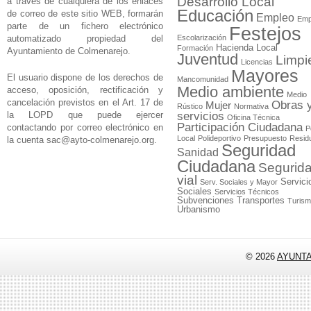
Desarrollo Local
a través de cualquiera de los enlaces
Educación
de correo de este sitio WEB, formarán
Empleo
Emp
parte de un fichero electrónico
Festejos
automatizado propiedad del
Escolarización
Hacienda Local
Formación
Ayuntamiento de Colmenarejo.
Juventud
Limpi
Licencias
Mayores
El usuario dispone de los derechos de
Mancomunidad
Medio ambiente
acceso, oposición, rectificación y
Medio
cancelación previstos en el Art. 17 de
Obras 
Mujer
Rústico
Normativa
la LOPD que puede ejercer
servicios
Oficina Técnica
Participación Ciudadana
contactando por correo electrónico en
P
Local
Polideportivo
Presupuesto
Resid
la cuenta
sac@ayto-colmenarejo.org
.
Seguridad
Sanidad
Ciudadana
Segurid
vial
Servici
Serv. Sociales y Mayor
Sociales
Servicios Técnicos
Subvenciones
Transportes
Turis
Urbanismo
© 2026
AYUNT