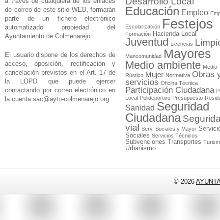
Desarrollo Local
a través de cualquiera de los enlaces
Educación
de correo de este sitio WEB, formarán
Empleo
Emp
parte de un fichero electrónico
Festejos
automatizado propiedad del
Escolarización
Hacienda Local
Formación
Ayuntamiento de Colmenarejo.
Juventud
Limpi
Licencias
Mayores
El usuario dispone de los derechos de
Mancomunidad
Medio ambiente
acceso, oposición, rectificación y
Medio
cancelación previstos en el Art. 17 de
Obras 
Mujer
Rústico
Normativa
la LOPD que puede ejercer
servicios
Oficina Técnica
Participación Ciudadana
contactando por correo electrónico en
P
Local
Polideportivo
Presupuesto
Resid
la cuenta
sac@ayto-colmenarejo.org
.
Seguridad
Sanidad
Ciudadana
Segurid
vial
Servici
Serv. Sociales y Mayor
Sociales
Servicios Técnicos
Subvenciones
Transportes
Turis
Urbanismo
© 2026
AYUNT