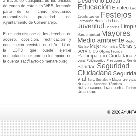
Desarrollo Local
a través de cualquiera de los enlaces
Educación
de correo de este sitio WEB, formarán
Empleo
Emp
parte de un fichero electrónico
Festejos
automatizado propiedad del
Escolarización
Hacienda Local
Formación
Ayuntamiento de Colmenarejo.
Juventud
Limpi
Licencias
Mayores
El usuario dispone de los derechos de
Mancomunidad
Medio ambiente
acceso, oposición, rectificación y
Medio
cancelación previstos en el Art. 17 de
Obras 
Mujer
Rústico
Normativa
la LOPD que puede ejercer
servicios
Oficina Técnica
Participación Ciudadana
contactando por correo electrónico en
P
Local
Polideportivo
Presupuesto
Resid
la cuenta
sac@ayto-colmenarejo.org
.
Seguridad
Sanidad
Ciudadana
Segurid
vial
Servici
Serv. Sociales y Mayor
Sociales
Servicios Técnicos
Subvenciones
Transportes
Turis
Urbanismo
© 2026
AYUNT