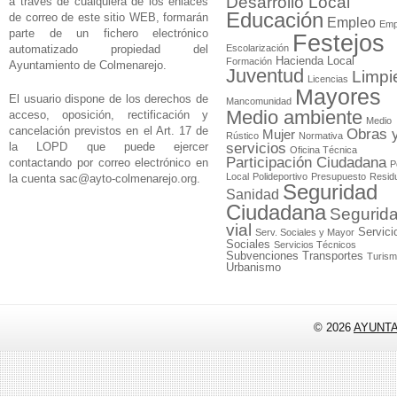
Desarrollo Local
a través de cualquiera de los enlaces
Educación
de correo de este sitio WEB, formarán
Empleo
Emp
parte de un fichero electrónico
Festejos
automatizado propiedad del
Escolarización
Hacienda Local
Formación
Ayuntamiento de Colmenarejo.
Juventud
Limpi
Licencias
Mayores
El usuario dispone de los derechos de
Mancomunidad
Medio ambiente
acceso, oposición, rectificación y
Medio
cancelación previstos en el Art. 17 de
Obras 
Mujer
Rústico
Normativa
la LOPD que puede ejercer
servicios
Oficina Técnica
Participación Ciudadana
contactando por correo electrónico en
P
Local
Polideportivo
Presupuesto
Resid
la cuenta
sac@ayto-colmenarejo.org
.
Seguridad
Sanidad
Ciudadana
Segurid
vial
Servici
Serv. Sociales y Mayor
Sociales
Servicios Técnicos
Subvenciones
Transportes
Turis
Urbanismo
© 2026
AYUNT