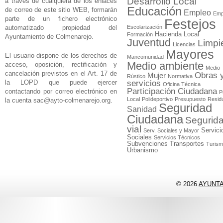
Desarrollo Local
a través de cualquiera de los enlaces
Educación
de correo de este sitio WEB, formarán
Empleo
Emp
parte de un fichero electrónico
Festejos
automatizado propiedad del
Escolarización
Hacienda Local
Formación
Ayuntamiento de Colmenarejo.
Juventud
Limpi
Licencias
Mayores
El usuario dispone de los derechos de
Mancomunidad
Medio ambiente
acceso, oposición, rectificación y
Medio
cancelación previstos en el Art. 17 de
Obras 
Mujer
Rústico
Normativa
la LOPD que puede ejercer
servicios
Oficina Técnica
Participación Ciudadana
contactando por correo electrónico en
P
Local
Polideportivo
Presupuesto
Resid
la cuenta
sac@ayto-colmenarejo.org
.
Seguridad
Sanidad
Ciudadana
Segurid
vial
Servici
Serv. Sociales y Mayor
Sociales
Servicios Técnicos
Subvenciones
Transportes
Turis
Urbanismo
© 2026
AYUNT