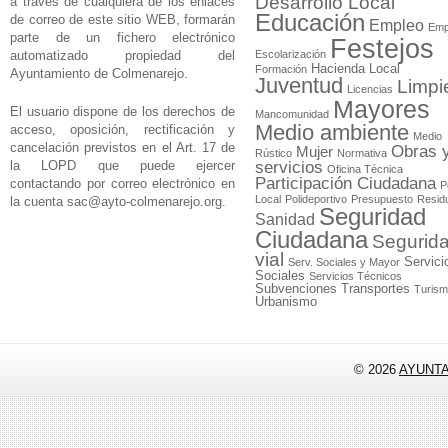
Desarrollo Local
a través de cualquiera de los enlaces
Educación
de correo de este sitio WEB, formarán
Empleo
Emp
parte de un fichero electrónico
Festejos
automatizado propiedad del
Escolarización
Hacienda Local
Formación
Ayuntamiento de Colmenarejo.
Juventud
Limpi
Licencias
Mayores
El usuario dispone de los derechos de
Mancomunidad
Medio ambiente
acceso, oposición, rectificación y
Medio
cancelación previstos en el Art. 17 de
Obras 
Mujer
Rústico
Normativa
la LOPD que puede ejercer
servicios
Oficina Técnica
Participación Ciudadana
contactando por correo electrónico en
P
Local
Polideportivo
Presupuesto
Resid
la cuenta
sac@ayto-colmenarejo.org
.
Seguridad
Sanidad
Ciudadana
Segurid
vial
Servici
Serv. Sociales y Mayor
Sociales
Servicios Técnicos
Subvenciones
Transportes
Turis
Urbanismo
© 2026
AYUNT