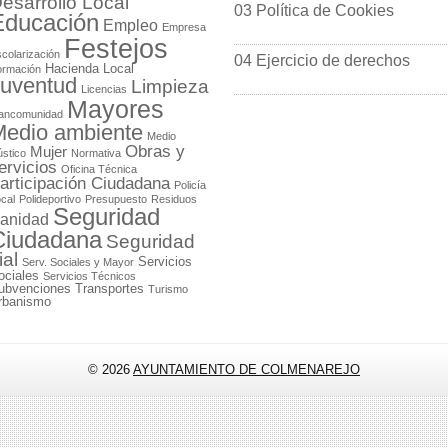
esarrollo Local
03 Política de Cookies
Educación
Empleo
Empresa
Festejos
colarización
04 Ejercicio de derechos
Hacienda Local
ormación
uventud
Limpieza
Licencias
Mayores
ancomunidad
edio ambiente
Medio
Obras y
Mujer
stico
Normativa
ervicios
Oficina Técnica
articipación Ciudadana
Policía
cal
Polideportivo
Presupuesto
Residuos
Seguridad
anidad
Ciudadana
Seguridad
ial
Servicios
Serv. Sociales y Mayor
ociales
Servicios Técnicos
ubvenciones
Transportes
Turismo
rbanismo
© 2026
AYUNTAMIENTO DE COLMENAREJO