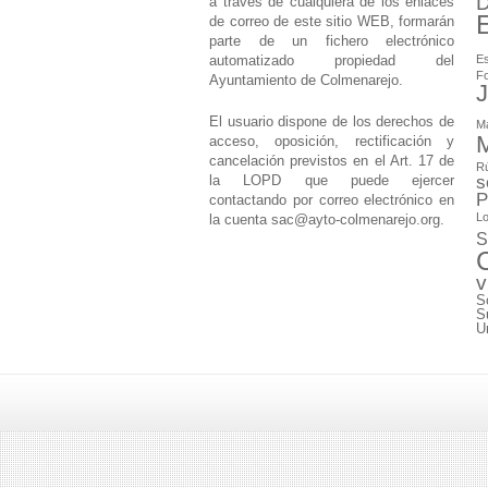
D
a través de cualquiera de los enlaces
de correo de este sitio WEB, formarán
parte de un fichero electrónico
automatizado propiedad del
Es
F
Ayuntamiento de Colmenarejo.
J
El usuario dispone de los derechos de
M
M
acceso, oposición, rectificación y
cancelación previstos en el Art. 17 de
Rú
la LOPD que puede ejercer
s
P
contactando por correo electrónico en
Lo
la cuenta
sac@ayto-colmenarejo.org
.
S
v
S
S
U