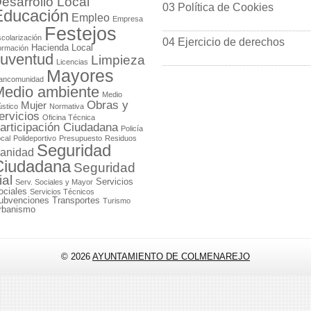
esarrollo Local
03 Política de Cookies
Educación
Empleo
Empresa
Festejos
colarización
04 Ejercicio de derechos
Hacienda Local
ormación
uventud
Limpieza
Licencias
Mayores
ancomunidad
edio ambiente
Medio
Obras y
Mujer
stico
Normativa
ervicios
Oficina Técnica
articipación Ciudadana
Policía
cal
Polideportivo
Presupuesto
Residuos
Seguridad
anidad
Ciudadana
Seguridad
ial
Servicios
Serv. Sociales y Mayor
ociales
Servicios Técnicos
ubvenciones
Transportes
Turismo
rbanismo
© 2026
AYUNTAMIENTO DE COLMENAREJO