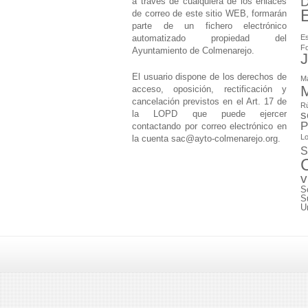
D
a través de cualquiera de los enlaces
de correo de este sitio WEB, formarán
parte de un fichero electrónico
automatizado propiedad del
Es
F
Ayuntamiento de Colmenarejo.
J
El usuario dispone de los derechos de
M
M
acceso, oposición, rectificación y
cancelación previstos en el Art. 17 de
Rú
la LOPD que puede ejercer
s
P
contactando por correo electrónico en
Lo
la cuenta
sac@ayto-colmenarejo.org
.
S
v
S
S
U