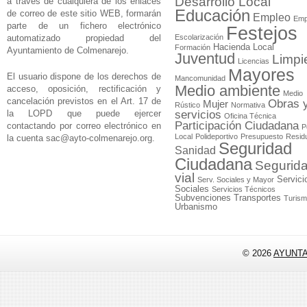
Desarrollo Local
a través de cualquiera de los enlaces
Educación
de correo de este sitio WEB, formarán
Empleo
Emp
parte de un fichero electrónico
Festejos
automatizado propiedad del
Escolarización
Hacienda Local
Formación
Ayuntamiento de Colmenarejo.
Juventud
Limpi
Licencias
Mayores
El usuario dispone de los derechos de
Mancomunidad
Medio ambiente
acceso, oposición, rectificación y
Medio
cancelación previstos en el Art. 17 de
Obras 
Mujer
Rústico
Normativa
la LOPD que puede ejercer
servicios
Oficina Técnica
Participación Ciudadana
contactando por correo electrónico en
P
Local
Polideportivo
Presupuesto
Resid
la cuenta
sac@ayto-colmenarejo.org
.
Seguridad
Sanidad
Ciudadana
Segurid
vial
Servici
Serv. Sociales y Mayor
Sociales
Servicios Técnicos
Subvenciones
Transportes
Turis
Urbanismo
© 2026
AYUNT