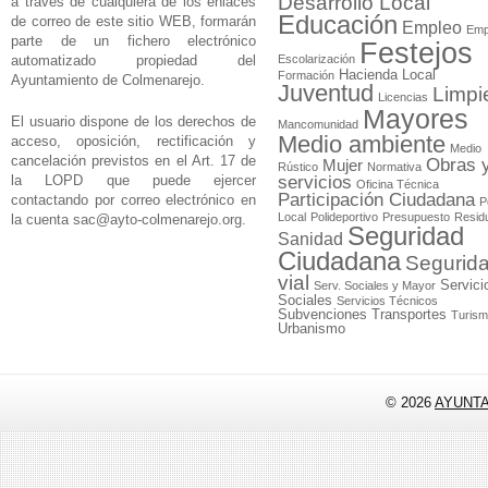
Desarrollo Local
a través de cualquiera de los enlaces
Educación
de correo de este sitio WEB, formarán
Empleo
Emp
parte de un fichero electrónico
Festejos
automatizado propiedad del
Escolarización
Hacienda Local
Formación
Ayuntamiento de Colmenarejo.
Juventud
Limpi
Licencias
Mayores
El usuario dispone de los derechos de
Mancomunidad
Medio ambiente
acceso, oposición, rectificación y
Medio
cancelación previstos en el Art. 17 de
Obras 
Mujer
Rústico
Normativa
la LOPD que puede ejercer
servicios
Oficina Técnica
Participación Ciudadana
contactando por correo electrónico en
P
Local
Polideportivo
Presupuesto
Resid
la cuenta
sac@ayto-colmenarejo.org
.
Seguridad
Sanidad
Ciudadana
Segurid
vial
Servici
Serv. Sociales y Mayor
Sociales
Servicios Técnicos
Subvenciones
Transportes
Turis
Urbanismo
© 2026
AYUNT