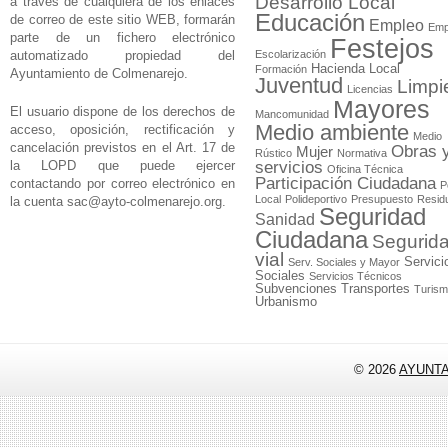
Desarrollo Local
a través de cualquiera de los enlaces
Educación
de correo de este sitio WEB, formarán
Empleo
Emp
parte de un fichero electrónico
Festejos
automatizado propiedad del
Escolarización
Hacienda Local
Formación
Ayuntamiento de Colmenarejo.
Juventud
Limpi
Licencias
Mayores
El usuario dispone de los derechos de
Mancomunidad
Medio ambiente
acceso, oposición, rectificación y
Medio
cancelación previstos en el Art. 17 de
Obras 
Mujer
Rústico
Normativa
la LOPD que puede ejercer
servicios
Oficina Técnica
Participación Ciudadana
contactando por correo electrónico en
P
Local
Polideportivo
Presupuesto
Resid
la cuenta
sac@ayto-colmenarejo.org
.
Seguridad
Sanidad
Ciudadana
Segurid
vial
Servici
Serv. Sociales y Mayor
Sociales
Servicios Técnicos
Subvenciones
Transportes
Turis
Urbanismo
© 2026
AYUNT